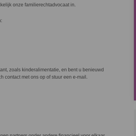
kelijk onze
familierechtadvocaat
in.
:
iant, zoals kinderalimentatie, en bent u benieuwd
 contact met ons op of stuur een e-mail.
enen partners onder andere financieel voor elkaar