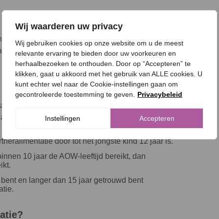
Wij waarderen uw privacy
entatieontvanger recht op maximaal 12 jaar
Wij gebruiken cookies op onze website om u de meest
n heeft u recht op alimentatie voor het aantal jaren
relevante ervaring te bieden door uw voorkeuren en
herhaalbezoeken te onthouden. Door op “Accepteren” te
klikken, gaat u akkoord met het gebruik van ALLE cookies. U
kunt echter wel naar de Cookie-instellingen gaan om
gecontroleerde toestemming te geven.
Privacybeleid
tie herzien en gewijzigd. U heeft recht op
 aantal uitzonderingen:
Instellingen
Accepteren
neralimentatie door tot het jongste kind 12 jaar is.
nnen 10 jaar de AOW-leeftijd bereikt, dan
ikt.
bent en langer dan 15 jaar getrouwd bent
tie.
atie?